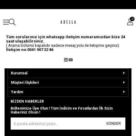
0
Tüm sorularınız için whatsapp iletişim numaramızdan bize 24
saat ulaşabilirsiniz.
( Arama bölümü kapalıdır sadece mesaj yolu ile iletişime geçiniz)
İletişim no:0541 907 22 86
Kurumsal
Müşteri İlişkileri
Yardım
BIZDEN HABERLER
Bültenimize Üye Olun ! Tüm İndirim ve Fırsatlardan İlk Sizin
Haberiniz Olsun !
GÖNDER