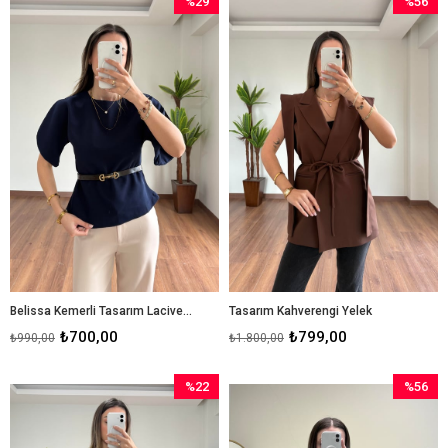
%29
%56
İndirim
İndirim
%29İndirim
%56İndir
Belissa Kemerli Tasarım Lacivert Bluz
Tasarım Kahverengi Yelek
₺700,00
₺799,00
₺990,00
₺1.800,00
%22
%56
İndirim
İndirim
%22İndirim
%56İndir