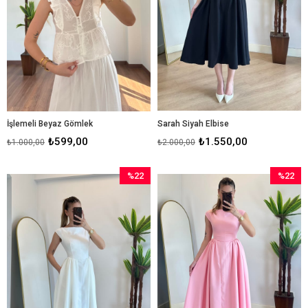
İşlemeli Beyaz Gömlek
Sarah Siyah Elbise
₺599,00
₺1.550,00
₺1.000,00
₺2.000,00
%22
%22
İndirim
İndirim
%22İndirim
%22İndir