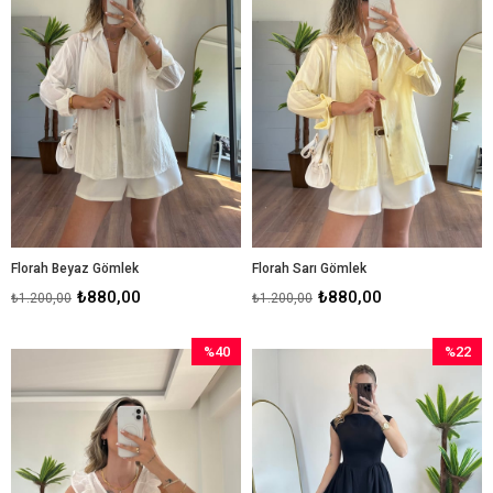
Florah Beyaz Gömlek
Florah Sarı Gömlek
₺880,00
₺880,00
₺1.200,00
₺1.200,00
%40
%22
İndirim
İndirim
%40İndirim
%22İndir