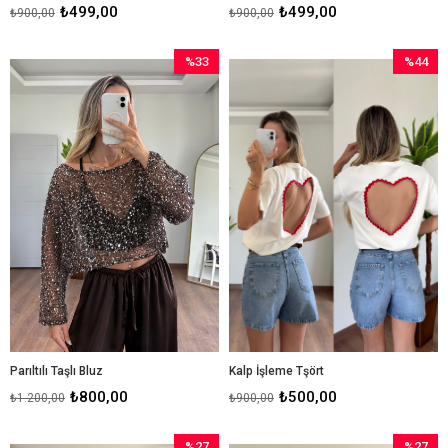
₺499,00
₺499,00
₺900,00
₺900,00
%33
%44
İndirim
İndirim
%33İndirim
%44İndir
Parıltılı Taşlı Bluz
Kalp İşleme Tşört
₺800,00
₺500,00
₺1.200,00
₺900,00
%27
%27