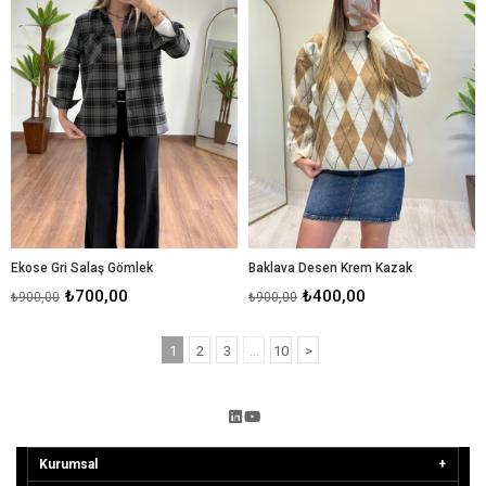
Ekose Gri Salaş Gömlek
Baklava Desen Krem Kazak
₺700,00
₺400,00
₺900,00
₺900,00
1
2
3
...
10
>
Kurumsal