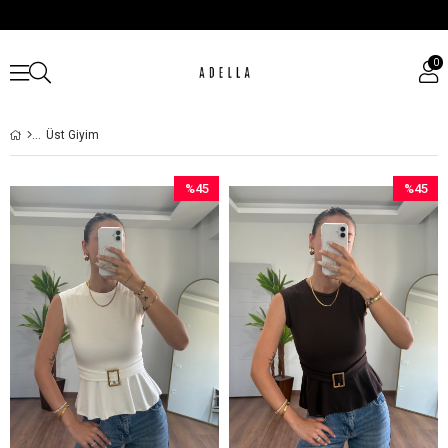
0
Üst Giyim
%45
%45
İndirim
İndirim
%45İndirim
%45İndir